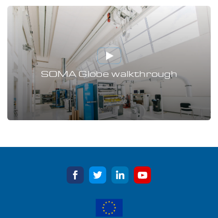
SOMA Globe walkthrough
facebook
twitter
linkedin
youtube