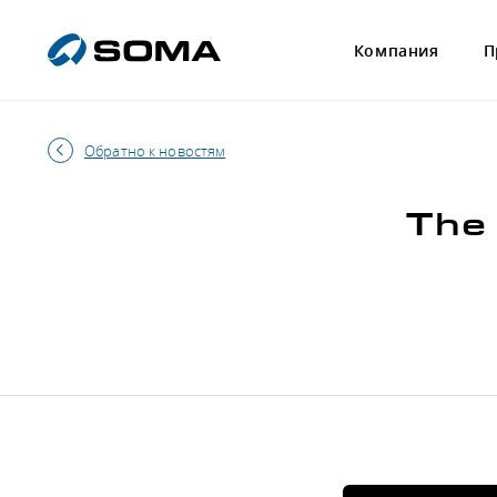
Компания
П
Обратно к новостям
The 