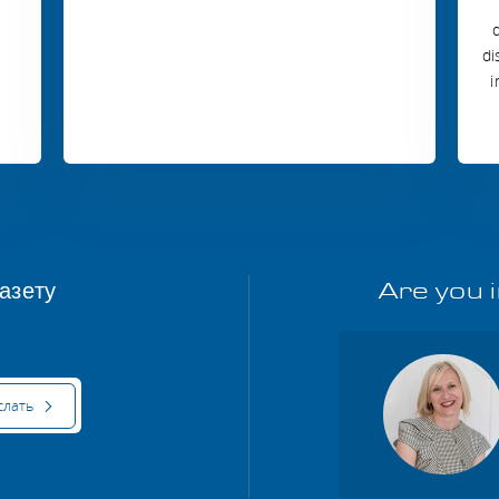
di
i
азету
Are you 
слать