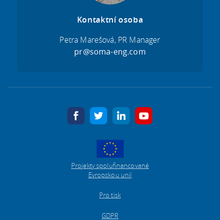
Kontaktní osoba
Petra Marešová, PR Manager
pr@soma-eng.com
facebook
twitter
linkedin
youtube
Projekty spolufinancované
Evropskou unií
Pro tisk
GDPR