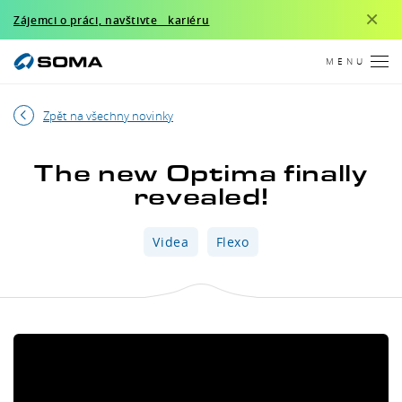
×
Zájemci o práci, navštivte kariéru
MENU
Zpět na všechny novinky
The new Optima finally
revealed!
Videa
Flexo