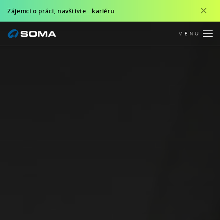
×
Zájemci o práci, navštivte kariéru
MENU