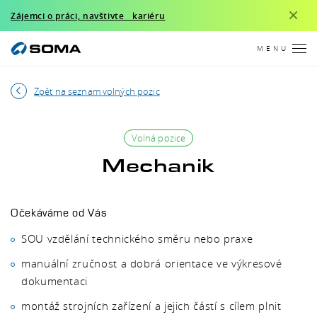
×
Zájemci o práci, navštivte kariéru
MENU
Zpět na seznam volných pozic
Volná pozice
Mechanik
Očekáváme od Vás
SOU vzdělání technického směru nebo praxe
manuální zručnost a dobrá orientace ve výkresové
dokumentaci
montáž strojních zařízení a jejich částí s cílem plnit