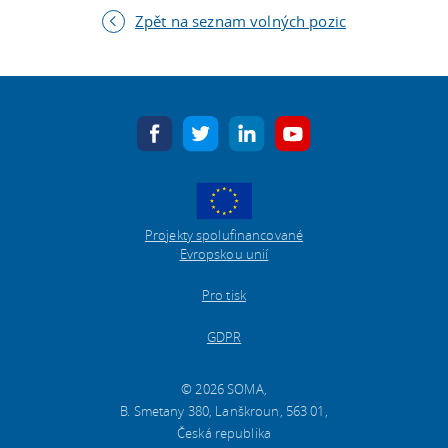
Zpět na seznam volných pozic
facebook
twitter
linkedin
youtube
Projekty spolufinancované
Evropskou unií
Pro tisk
GDPR
© 2026 SOMA,
B. Smetany 380, Lanškroun, 563 01,
Česká republika