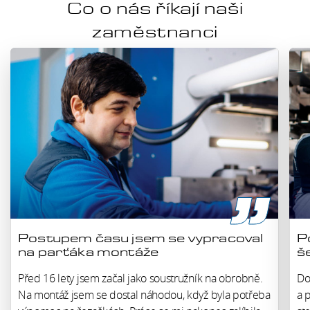
Co o nás říkají naši
zaměstnanci
Postupem času jsem se vypracoval
P
na parťáka montáže
š
Před 16 lety jsem začal jako soustružník na obrobně.
Do
Na montáž jsem se dostal náhodou, když byla potřeba
a 