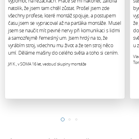
výpomoc na řezačkách. Práce se mi nakonec zalíbila
st
natolik, že jsem tam chtěl zůstat. Prošel jsem zde
by
všechny profese, které montáž spojuje, a postupem
vy
času jsem se vypracoval až na parťáka montáže. Musel
že
jsem se naučit mít pevné nervy při komunikaci s lidmi
do
a samozřejmě řemeslný um. Jsem hrdý na to, že
sv
vyrábím stroj, vdechnu mu život a že ten stroj něco
u 
umí. Děláme mašiny do celého světa a toho si cením.
Vla
Tom
Jiří K., v SOMA 16 let, vedoucí skupiny montáže