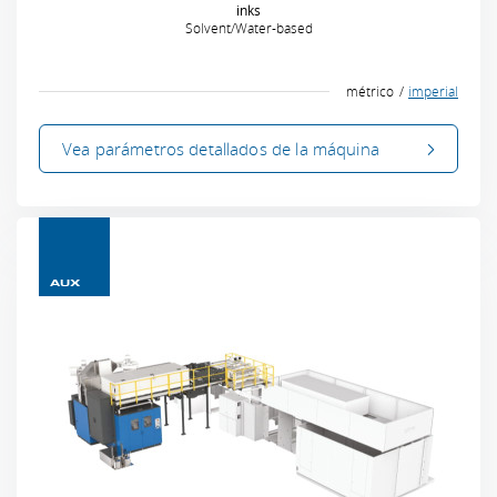
inks
Solvent/Water-based
métrico
imperial
Vea parámetros
detallados
de la máquina
AUX