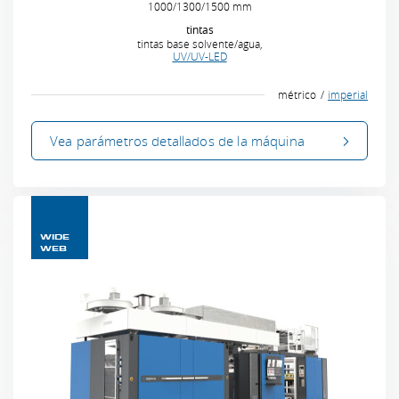
1000/1300/1500 mm
tintas
tintas base solvente/agua,
UV/UV-LED
métrico
imperial
Vea parámetros
detallados
de la máquina
WIDE
WEB