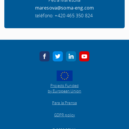
Petra Maresova
maresova@soma-eng.com
teléfono: +420 465 350 824
facebook
twitter
linkedin
youtube
Projects Funded
by European Union
Para la Prensa
GDPR policy