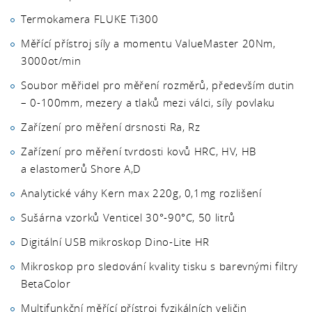
Termokamera FLUKE Ti300
Měřící přístroj síly a momentu ValueMaster 20Nm,
3000ot/min
Soubor měřidel pro měření rozměrů, především dutin
– 0-100mm, mezery a tlaků mezi válci, síly povlaku
Zařízení pro měření drsnosti Ra, Rz
Zařízení pro měření tvrdosti kovů HRC, HV, HB
a elastomerů Shore A,D
Analytické váhy Kern max 220g, 0,1mg rozlišení
Sušárna vzorků Venticel 30°-90°C, 50 litrů
Digitální USB mikroskop Dino-Lite HR
Mikroskop pro sledování kvality tisku s barevnými filtry
BetaColor
Multifunkční měřící přístroj fyzikálních veličin