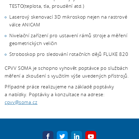
TESTO(teplota, tla, proudění atd.)
Laserový skenovací 3D mikroskop nejen na rastrové
válce ANICAM
Nivelační zařízení pro ustavení rámů stroje a měření
geometrických veličin
Stroboskop pro sledování rotačních dějů FLUKE 820
CPVV SOMA je schopno vyhovět poptávce po službách
měření a zkoušení s využitím výše uvedených přístrojů.
Případné práce realizujeme na základě poptávky
a nabídky. Poptávky a konzultace na adrese:
cpvv@soma.cz
facebook
twitter
linkedin
youtube